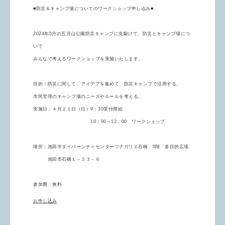
■防災＆キャンプ場についてのワークショップ申し込み■
2024年5月の五月山公園防災キャンプに先駆けて、防災とキャンプ場につ
いて
みんなで考えるワークショップを実施いたします。
目的：防災に関して、アイデアを集めて、防災キャンプで活用する。
市民管理のキャンプ場のニーズやルールを考える。
実施日：４月２１日（日）9：30受付開始
10：00～12：00 ワークショップ
場所：池田市ダイバーシティセンターツナガリエ石橋 5階 多目的広場
池田市石橋１－２３－６
参加費：無料
お申し込み