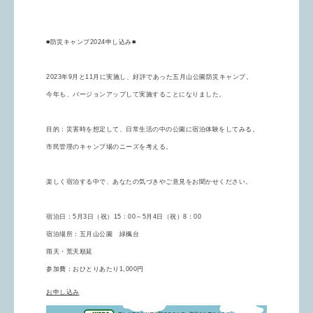
■防災キャンプ2024申し込み■
2023年9月と11月に実施し、好評であった五月山公園防災キャンプ。
今年も、バージョンアップして実施することになりました。
目的：災害時を想定して、日常生活の中の公園に宿泊体験をしてみる。
市民管理のキャンプ場のニーズを考える。
楽しく宿泊する中で、あなたの気づきやご意見をお聞かせください。
宿泊日：5月3日（祝）15：00～5月4日（祝）8：00
宿泊場所：五月山公園 緑楓台
雨天・荒天順延
参加費：おひとりあたり1,000円
お申し込み