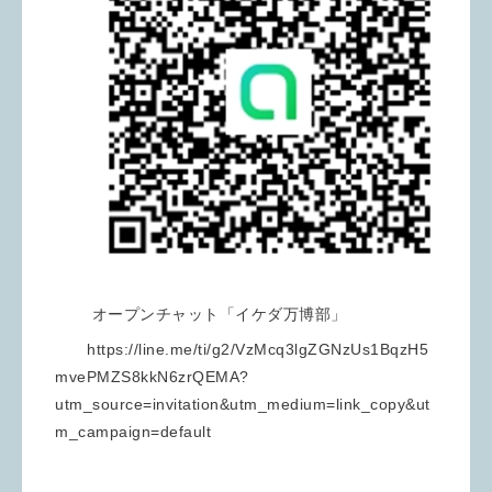
オープンチャット「イケダ万博部」
https://line.me/ti/g2/VzMcq3lgZGNzUs1BqzH5
mvePMZS8kkN6zrQEMA?
utm_source=invitation&utm_medium=link_copy&ut
m_campaign=default